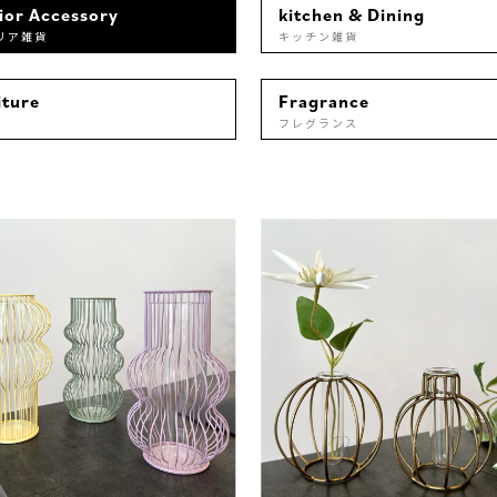
rior Accessory
kitchen & Dining
リア雑貨
キッチン雑貨
iture
Fragrance
フレグランス