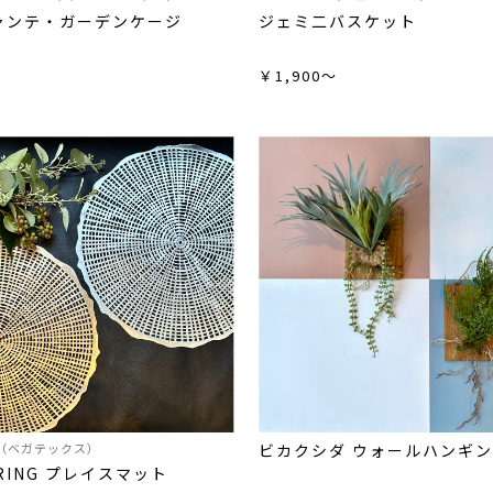
ャンテ・ガーデンケージ
ジェミ二バスケット
0
￥1,900～
EX（ベガテックス）
ビカクシダ ウォールハンギ
 RING プレイスマット