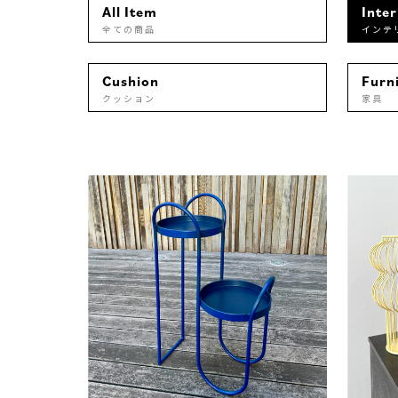
All Item
Inte
全ての商品
インテ
Cushion
Furn
クッション
家具