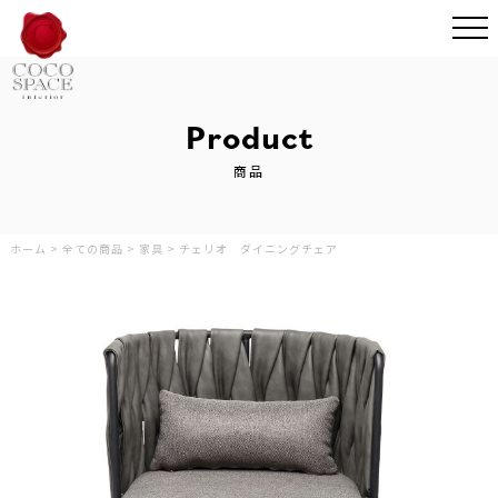
Product
商品
ホーム
>
全ての商品
>
家具
>
チェリオ ダイニングチェア