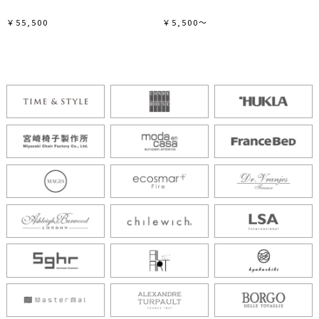
￥55,500
￥5,500～