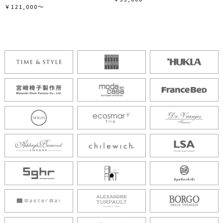
￥121,000～