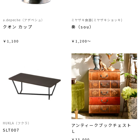
a.depeche（アデペシュ）
ミヤザキ食器(ミヤザキショッキ)
クオン カップ
奏（sou）
￥1,100
￥1,200～
HUKLA（フクラ）
アンティークブックチェスト
SLT007
Ｌ
￥33,000