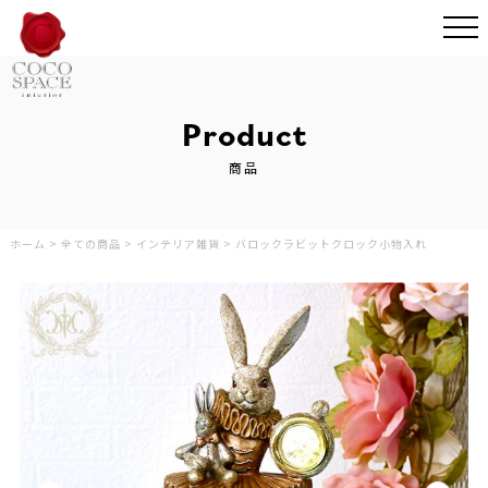
Product
商品
ホーム
>
全ての商品
>
インテリア雑貨
>
バロックラビットクロック小物入れ