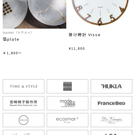
toumei（トウメイ）
掛け時計 Visse
箔plate
¥11,800
￥1,800～