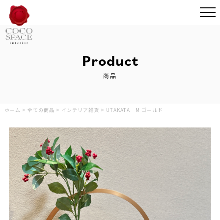
Product
商品
ホーム
>
全ての商品
>
インテリア雑貨
>
UTAKATA M ゴールド